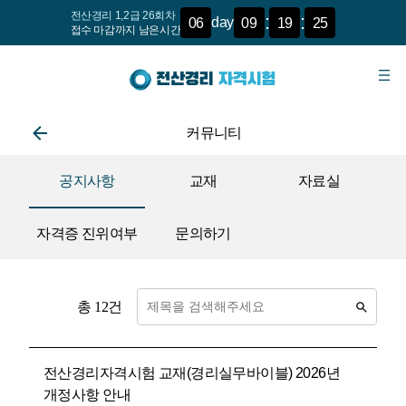
전산경리 1,2급 26회차
:
:
day
06
09
19
25
접수 마감까지 남은시간
커뮤니티
공지사항
교재
자료실
자격증 진위여부
문의하기
총 12건
전산경리자격시험 교재(경리실무바이블) 2026년
개정사항 안내