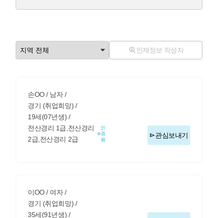
인재정보 작성자
손OO / 남자 /
경기 (취업희망) /
19세(07년생) /
전산경리 1급,전산경리
인
증
관심보내기
2급,전산경리 2급
됨
이OO / 여자 /
경기 (취업희망) /
35세(91년생) /